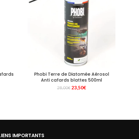
afards
Phobi Terre de Diatomée Aérosol
Digr
Anti cafards blattes 500ml
Le
Le
23,50
€
28,00
€
prix
prix
initial
actuel
était :
est :
28,00€.
23,50€.
LIENS IMPORTANTS