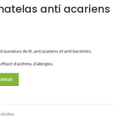
atelas anti acariens
7
 punaises de lit, anti acariens et anti bactéries.
l
frant d’asthme, d’allergies.
00€.
PANIER
cticides