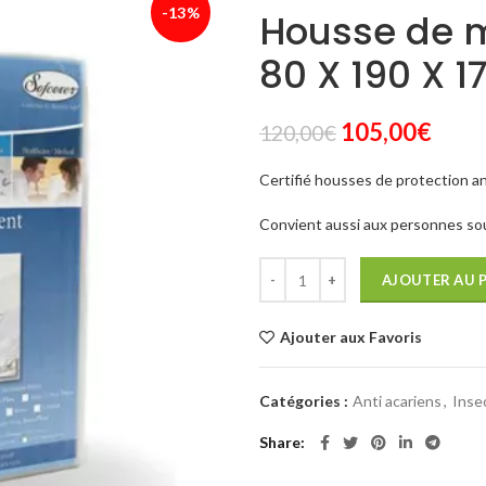
-13%
Housse de m
80 X 190 X 1
Le
Le
105,00
€
120,00
€
prix
prix
Certifié housses de protection anti
initial
actue
était :
est :
Convient aussi aux personnes souf
120,00€.
105,
AJOUTER AU 
Ajouter aux Favoris
Catégories :
Anti acariens
,
Inse
Share