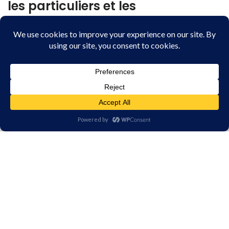
les particuliers et les
professionnels
Tous les produits anti nuisibles que Fatal Expert vous propose
à la vente en ligne sont des produits autorisés à la vente pour
les particuliers.
Pour les professionnels munis
du certibiocides
une gamme
de produits anti nuisibles professionnels est à votre
disposition.
Certibiocide : 020335
Les entreprises de la CS3D ont pour vocation de protéger
l’homme et son environnement des risques qu’engendrent les
parasites et les animaux nuisibles.
Vos achats en ligne rapides et