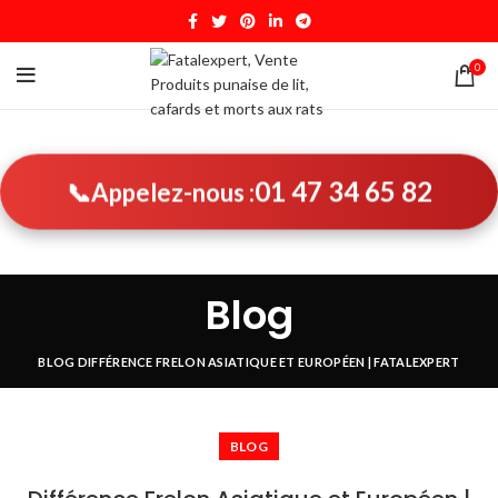
0
01 47 34 65 82
📞
Appelez-nous :
Blog
BLOG
DIFFÉRENCE FRELON ASIATIQUE ET EUROPÉEN | FATALEXPERT
BLOG