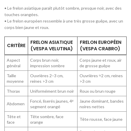
• Le frelon asiatique paraît plutôt sombre, presque noir, avec des
touches orangées.
• Le frelon européen ressemble à une très grosse guêpe, avec un
corps bien jaune et roux.
FRELON ASIATIQUE
FRELON EUROPÉEN
CRITÈRE
(VESPA VELUTINA)
(VESPA CRABRO)
Aspect
Corps brun noir,
Corps jaune et roux, air
général
impression sombre
de grosse guêpe
Taille
Ouvrières 2–3 cm,
Ouvrières ≈2 cm, reines
moyenne
reines >3 cm
>3 cm
Thorax
Uniformément brun noir
Roux ou brun rouge
Foncé, liserés jaunes, 4ᵉ
Jaune dominant, bandes
Abdomen
segment orangé
noires nettes
Tête et
Tête sombre, face
Tête rousse, face jaune
face
orange