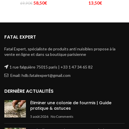
Le
Le
58,50
€
13,50
€
69,90
€
prix
prix
initial
actuel
était :
est :
69,90€.
58,50€.
FATAL EXPERT
Fatal Expert, spécialiste de produits anti nuisibles propose à la
vente en ligne et dans sa boutique parisienne
1 rue falguière 75015 paris | +33 1 47 34 65 82
Email: hdb.fatalexpert@gmail.com
DERNIÈRE ACTUALITÉS
Éliminer une colonie de fourmis | Guide
pratique & astuces
5 août 2026
No Comments