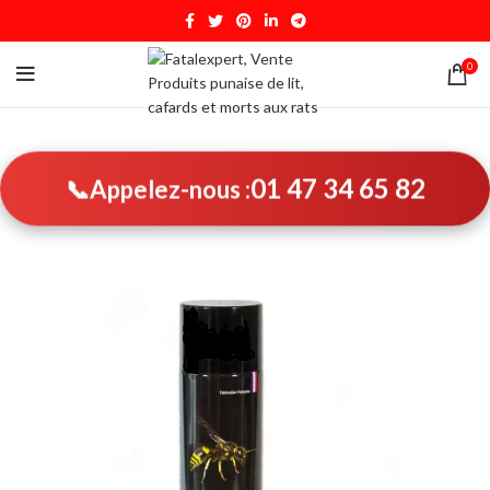
0
01 47 34 65 82
📞
Appelez-nous :