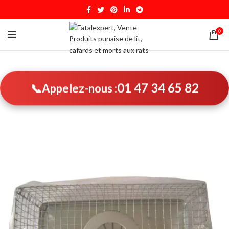
0
01 47 34 65 82
📞
Appelez-nous :