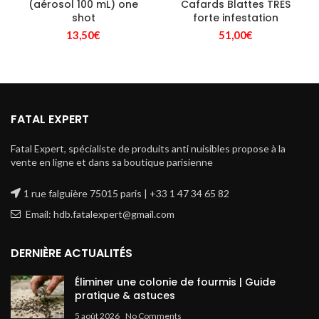
(aérosol 100 mL) one
Cafards Blattes TRES
shot
forte infestation
13,50
€
51,00
€
FATAL EXPERT
Fatal Expert, spécialiste de produits anti nuisibles propose à la
vente en ligne et dans sa boutique parisienne
1 rue falguière 75015 paris | +33 1 47 34 65 82
Email: hdb.fatalexpert@gmail.com
DERNIÈRE ACTUALITÉS
Éliminer une colonie de fourmis | Guide
pratique & astuces
5 août 2026
No Comments