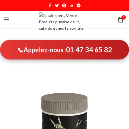
0
01 47 34 65 82
📞
Appelez-nous :