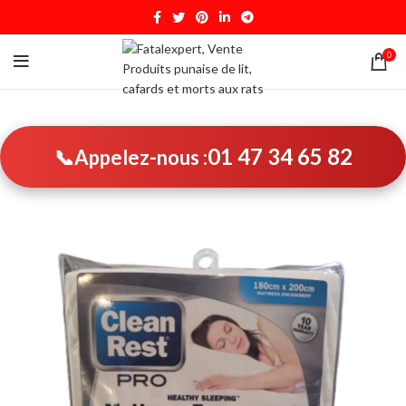
0
01 47 34 65 82
📞
Appelez-nous :