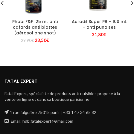
Phobi F&F 125 mL anti
Aurodil Super PB – 100 mL
cafards anti blattes
– anti punaises
(aérosol one shot)
31,80
€
Le
Le
23,50
€
29,90
€
prix
prix
initial
actuel
était :
est :
29,90€.
23,50€.
FATAL EXPERT
Fatal Expert, spécialiste de produits anti nuisibles propose à la
vente en ligne et dans sa boutique parisienne
1 rue falguière 75015 paris | +33 1 47 34 65 82
Email: hdb.fatalexpert@gmail.com