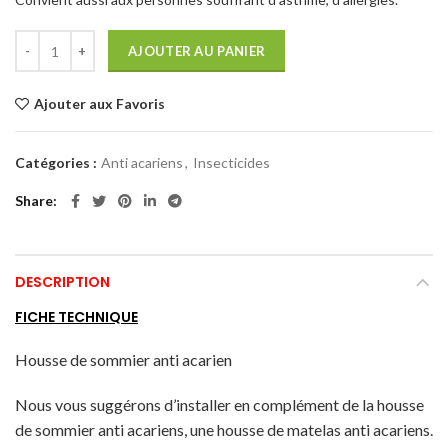
97,90€.
85,00€.
AJOUTER AU PANIER
Ajouter aux Favoris
Catégories :
Anti acariens
,
Insecticides
Share
DESCRIPTION
FICHE TECHNIQUE
Housse de sommier anti acarien
Nous vous suggérons d’installer en complément de la housse
de sommier anti acariens, une housse de matelas anti acariens.