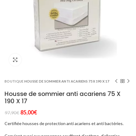
Click to enlarge
BOUTIQUE
HOUSSE DE SOMMIER ANTI ACARIENS 75 X 190 X 17
Housse de sommier anti acariens 75 X
190 X 17
Le
Le
85,00
€
97,90
€
prix
prix
Certifiée housses de protection anti acariens et anti bactéries.
initial
actuel
était :
est :
Convient aussi aux personnes souffrant d’asthme, d’allergies.