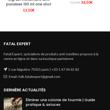
Le
Le
36,50
€
45,90
€
punaises 100 ml one shot
prix
prix
13,50
€
initial
actuel
était :
est :
45,90€.
36,50€.
FATAL EXPERT
Fatal Expert, spécialiste de produits anti nuisibles propose à la
vente en ligne et dans sa boutique parisienne
1 rue falguière 75015 paris | +33 1 47 34 65 82
Email: hdb.fatalexpert@gmail.com
DERNIÈRE ACTUALITÉS
Éliminer une colonie de fourmis | Guide
pratique & astuces