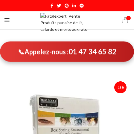
0
01 47 34 65 82
📞
Appelez-nous :
-13%