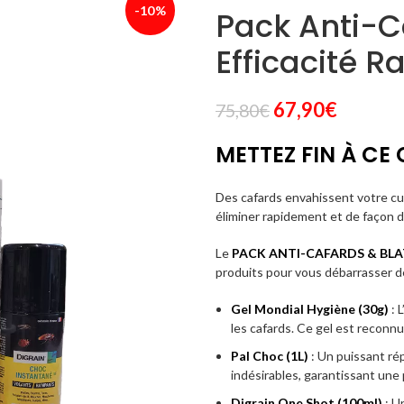
-10%
Pack Anti-Ca
Efficacité R
Le
Le
67,90
€
75,80
€
prix
prix
METTEZ FIN À C
initial
actuel
était :
est :
Des cafards envahissent votre cui
75,80€.
67,90€.
éliminer rapidement et de façon d
Le
PACK ANTI-CAFARDS & BLAT
produits pour vous débarrasser de
Gel Mondial Hygiène (30g)
: 
les cafards. Ce gel est reconnu
Pal Choc (1L)
: Un puissant rép
indésirables, garantissant une
Digrain One Shot (100ml)
: U