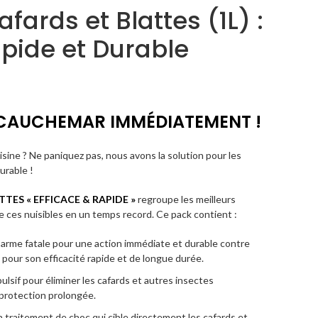
fards et Blattes (1L) :
apide et Durable
E CAUCHEMAR IMMÉDIATEMENT !
sine ? Ne paniquez pas, nous avons la solution pour les
urable !
TES « EFFICACE & RAPIDE »
regroupe les meilleurs
 ces nuisibles en un temps record. Ce pack contient :
L’arme fatale pour une action immédiate et durable contre
 pour son efficacité rapide et de longue durée.
ulsif pour éliminer les cafards et autres insectes
 protection prolongée.
n traitement de choc qui cible directement les cafards et