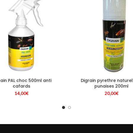
rain PAL choc 500ml anti
Digrain pyrethre naturel
cafards
punaises 200ml
14,00
€
20,00
€