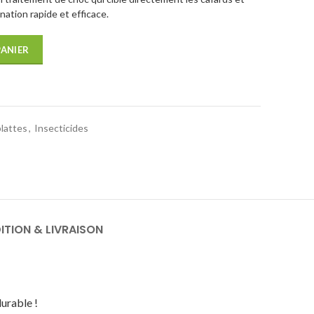
nation rapide et efficace.
PANIER
blattes
,
Insecticides
ITION & LIVRAISON
durable !