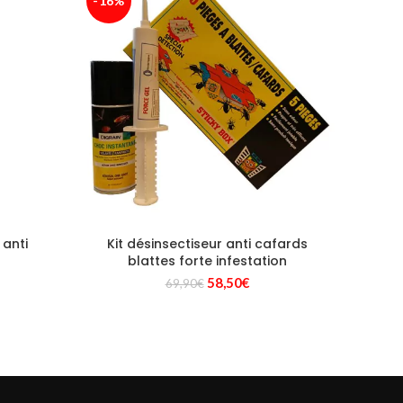
-16%
 anti
Kit désinsectiseur anti cafards
Digra
blattes forte infestation
Le
Le
58,50
€
69,90
€
prix
prix
initial
actuel
était :
est :
69,90€.
58,50€.