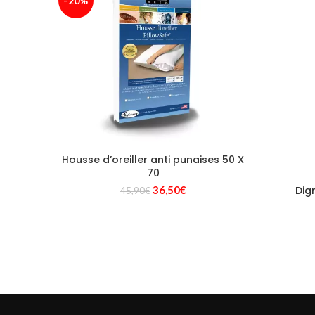
-20%
Housse d’oreiller anti punaises 50 X
70
Le
Le
36,50
€
Dig
45,90
€
prix
prix
initial
actuel
était :
est :
45,90€.
36,50€.