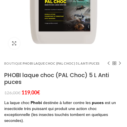
Click to enlarge
BOUTIQUE
PHOBI LAQUE CHOC (PAL CHOC) 5 L ANTI PUCES
PHOBI laque choc (PAL Choc) 5 L Anti
puces
Le
Le
119,00
€
126,00
€
prix
prix
La laque choc
Phobi
destinée à lutter contre les
puces
est un
initial
actuel
insecticide très puissant qui produit une action choc
était :
est :
exceptionnelle (les insectes touchés tombent en quelques
126,00€.
119,00€.
secondes).