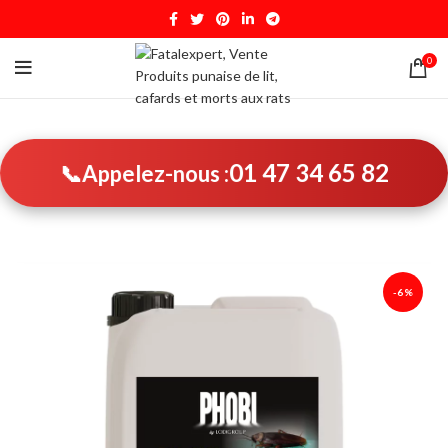
0
01 47 34 65 82
📞
Appelez-nous :
-6%