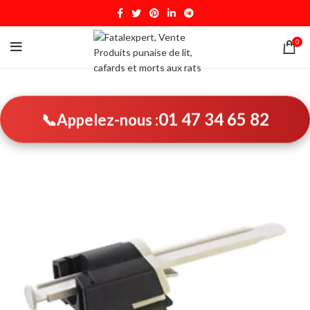
0
01 47 34 65 82
📞
Appelez-nous :