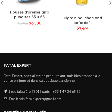
Housse d’oreiller anti
punaises 65 X 65
Digrain pal choc anti
cafards 1L
Le
Le
36,50
€
45,90
€
prix
prix
27,90
€
initial
actuel
était :
est :
45,90€.
36,50€.
FATAL EXPERT
Fatal Expert, spécialiste de produits anti nuisibles propose à la
vente en ligne et dans sa boutique parisienne
1 rue falguière 75015 paris | +33 1 47 34 65 82
Email: hdb.fatalexpert@gmail.com