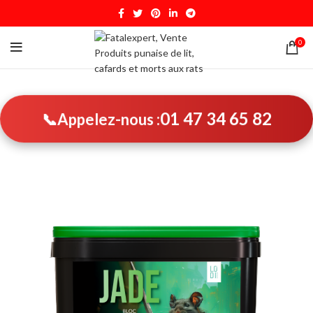
0
01 47 34 65 82
📞
Appelez-nous :