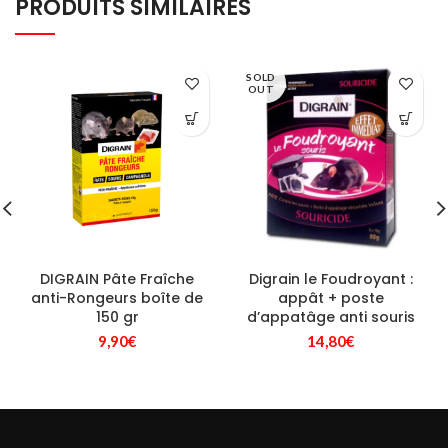
PRODUITS SIMILAIRES
SOLD
OUT
DIGRAIN Pâte Fraîche
Digrain le Foudroyant :
anti-Rongeurs boîte de
appât + poste
150 gr
d’appatâge anti souris
9,90
€
14,80
€