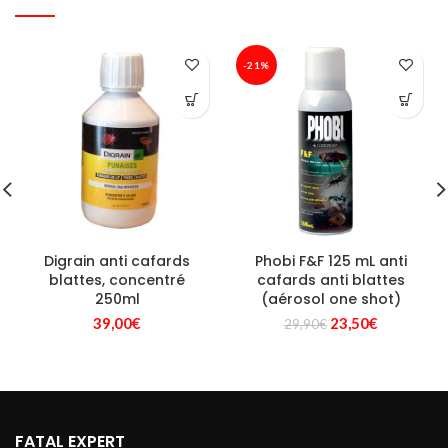
-21%
Digrain anti cafards
Phobi F&F 125 mL anti
blattes, concentré
cafards anti blattes
250ml
(aérosol one shot)
Le
Le
39,00
€
23,50
€
29,90
€
prix
prix
initial
actuel
était :
est :
29,90€.
23,50€.
FATAL EXPERT