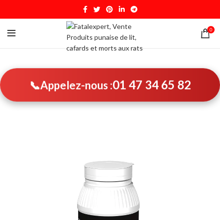
0
01 47 34 65 82
📞
Appelez-nous :