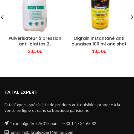
Pulvérisateur à pression
Digrain Instantané anti
anti-blattes 2L
punaises 100 ml one shot
23,50
€
13,50
€
FATAL EXPERT
Fatal Expert, spécialiste de produits anti nuisibles propose à la
vente en ligne et dans sa boutique parisienne
1 rue falguière 75015 paris | +33 1 47 34 65 82
Email: hdb.fatalexpert@gmail.com