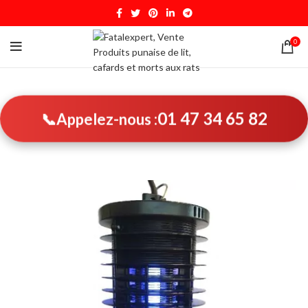
0
01 47 34 65 82
📞
Appelez-nous :