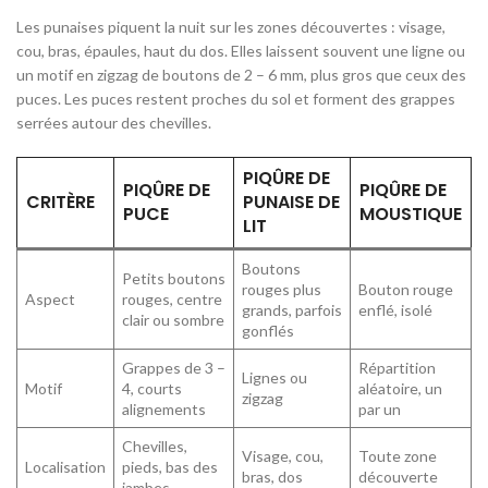
Les punaises piquent la nuit sur les zones découvertes : visage,
cou, bras, épaules, haut du dos. Elles laissent souvent une ligne ou
un motif en zigzag de boutons de 2 – 6 mm, plus gros que ceux des
puces. Les puces restent proches du sol et forment des grappes
serrées autour des chevilles.
PIQÛRE DE
PIQÛRE DE
PIQÛRE DE
CRITÈRE
PUNAISE DE
PUCE
MOUSTIQUE
LIT
Boutons
Petits boutons
rouges plus
Bouton rouge
Aspect
rouges, centre
grands, parfois
enflé, isolé
clair ou sombre
gonflés
Grappes de 3 –
Répartition
Lignes ou
Motif
4, courts
aléatoire, un
zigzag
alignements
par un
Chevilles,
Visage, cou,
Toute zone
Localisation
pieds, bas des
bras, dos
découverte
jambes