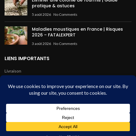
Éliminer une colonie de fourmis | Guide
pratique & astuces
5 août 2026
No Comments
Maladies moustiques en France | Risques
2026 – FATALEXPERT
3 août 2026
No Comments
LIENS IMPORTANTS
Livraison
Mentions légales
Conditions de vente
Paiement sécurisé
Fatal Expert - HDB
2024