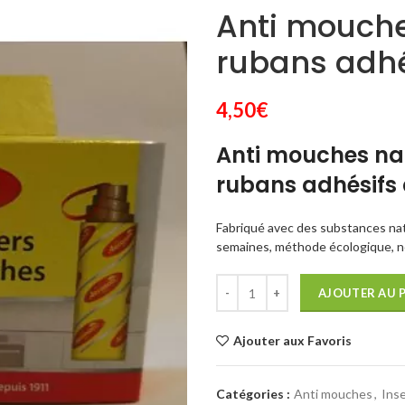
Anti mouche
rubans adhé
4,50
€
Anti mouches nat
rubans adhésifs
Fabriqué avec des substances natu
semaines, méthode écologique, n
AJOUTER AU 
Ajouter aux Favoris
Catégories :
Anti mouches
,
Inse