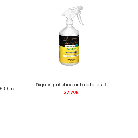
Digrain pal choc anti cafards 1L
 500 mL
Profy
27,90
€
s