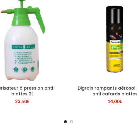
érisateur à pression anti-
Digrain rampants aérosol
blattes 2L
anti cafards blatte
23,50
€
14,00
€