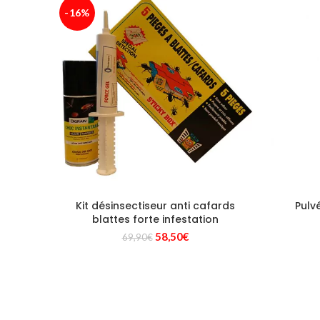
-16%
Kit désinsectiseur anti cafards
Pulv
blattes forte infestation
Le
Le
58,50
€
69,90
€
prix
prix
initial
actuel
était :
est :
69,90€.
58,50€.