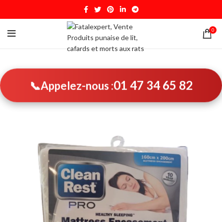
0
01 47 34 65 82
📞
Appelez-nous :