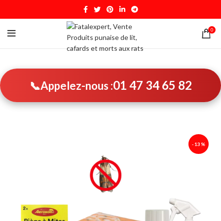
0
01 47 34 65 82
📞
Appelez-nous :
-13%