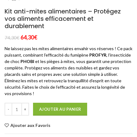
Kit anti-mites alimentaires – Protégez
vos aliments efficacement et
durablement
Le
Le
64,30
€
74,30
€
prix
prix
Ne laissez pas les mites alimentaires envahir vos réserves ! Ce pack
initial
actuel
puissant, combinant l’efficacité du fumigène
PROFYR
, l’insecticide
était :
est :
de choc
PHOBI
et les pièges à mites, vous garantit une protection
74,30€.
64,30€.
complète. Protégez vos aliments des nuisibles et gardez vos
placards sains et propres avec une solution simple à utiliser.
Éliminez les mites et retrouvez la tranquillité d’esprit en toute
sécurité. Faites le choix de l’efficacité et assurez la longévité de
vos provisions !
AJOUTER AU PANIER
Ajouter aux Favoris