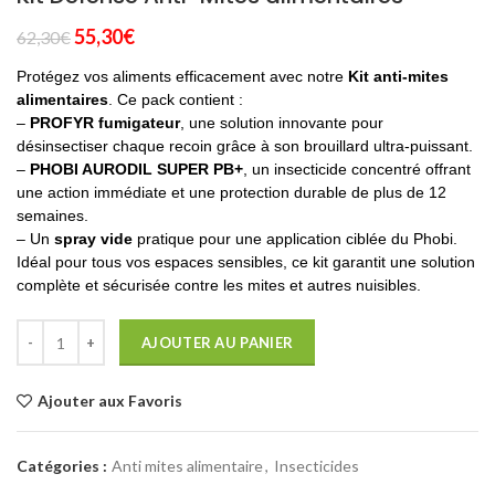
Le
Le
55,30
€
62,30
€
prix
prix
Protégez vos aliments efficacement avec notre
Kit anti-mites
initial
actuel
alimentaires
. Ce pack contient :
était :
est :
–
PROFYR fumigateur
, une solution innovante pour
62,30€.
55,30€.
désinsectiser chaque recoin grâce à son brouillard ultra-puissant.
–
PHOBI AURODIL SUPER PB+
, un insecticide concentré offrant
une action immédiate et une protection durable de plus de 12
semaines.
– Un
spray vide
pratique pour une application ciblée du Phobi.
Idéal pour tous vos espaces sensibles, ce kit garantit une solution
complète et sécurisée contre les mites et autres nuisibles.
AJOUTER AU PANIER
Ajouter aux Favoris
Catégories :
Anti mites alimentaire
,
Insecticides