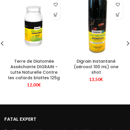
Terre de Diatomée
Digrain instantané
Asséchante DIGRAIN –
(aérosol 100 mL) one
Lutte Naturelle Contre
shot
les cafards blattes 125g
13,50
€
12,00
€
FATAL EXPERT