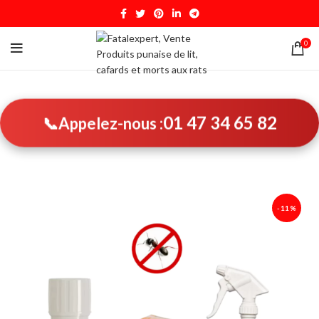
0
01 47 34 65 82
📞
Appelez-nous :
-11%