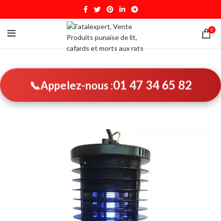
0
01 47 34 65 82
📞
Appelez-nous :