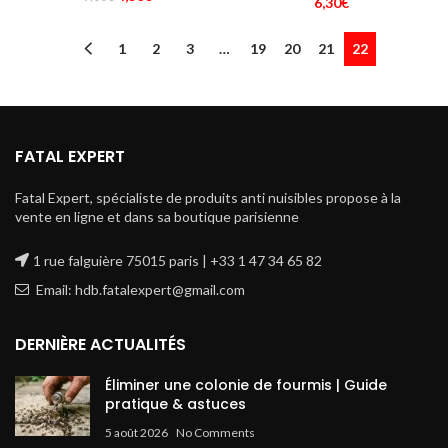
6,30
€
prix
prix
initial
actuel
1
2
3
…
19
20
21
22
était :
est :
9,00€.
4,50€.
FATAL EXPERT
Fatal Expert, spécialiste de produits anti nuisibles propose à la
vente en ligne et dans sa boutique parisienne
1 rue falguière 75015 paris | +33 1 47 34 65 82
Email: hdb.fatalexpert@gmail.com
DERNIÈRE ACTUALITÉS
Éliminer une colonie de fourmis | Guide
pratique & astuces
5 août 2026
No Comments