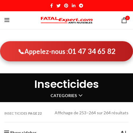
0
01 47 34 65 82
📞
Appelez-nous :
Insecticides
CATEGORIES
Affichage de 253–264 sur 264 résultats
INSECTICIDES
PAGE 22
Show sidebar