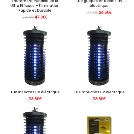
Traitement Punaise de lit
Tue guêpes et frelons UV
Ultra Efficace – Élimination
éléctrique
Rapide et Durable
Le
Le
26,50
€
27,00
€
Le
Le
47,90
€
prix
prix
59,90
€
prix
prix
initial
actuel
initial
actuel
était :
est :
était :
est :
27,00€.
26,50€.
59,90€.
47,90€.
Tue insectes UV éléctrique
Tue mouches UV électrique
26,50
€
26,50
€