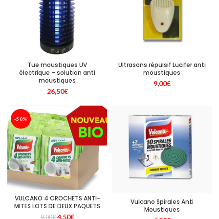
Tue moustiques UV
Ultrasons répulsif Lucifer anti
électrique – solution anti
moustiques
moustiques
9,00
€
26,50
€
-50%
VULCANO 4 CROCHETS ANTI-
Vulcano Spirales Anti
MITES LOTS DE DEUX PAQUETS
Moustiques
Le
Le
4,50
€
9,00
€