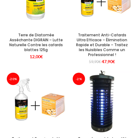
Terre de Diatomée
Traitement Anti-Cafards
Asséchante DIGRAIN – Lutte
Ultra Efficace – Élimination
Naturelle Contre les cafards
Rapide et Durable – Traitez
blattes 125g
les Nuisibles Comme un
Professionnel !
12,00
€
Le
Le
47,90
€
59,90
€
prix
prix
initial
actuel
était :
est :
-20%
-2%
59,90€.
47,90€.