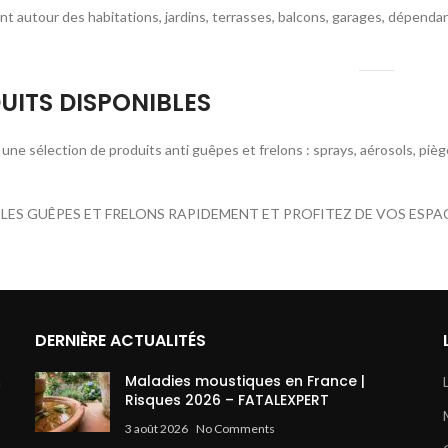
isent autour des habitations, jardins, terrasses, balcons, garages, dépen
UITS DISPONIBLES
une sélection de produits anti guêpes et frelons : sprays, aérosols, piè
 LES GUÊPES ET FRELONS RAPIDEMENT ET PROFITEZ DE VOS ESPAC
DERNIÈRE ACTUALITÉS
Maladies moustiques en France |
à
Risques 2026 – FATALEXPERT
3 août 2026
No Comments