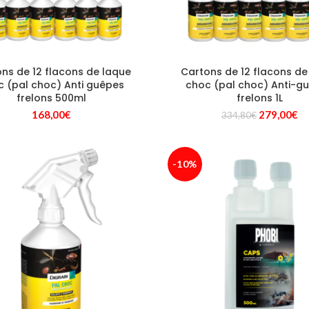
ns de 12 flacons de laque
Cartons de 12 flacons de
c (pal choc) Anti guêpes
choc (pal choc) Anti-g
frelons 500ml
frelons 1L
Le
Le
168,00
€
279,00
€
334,80
€
prix
pr
initial
ac
était :
es
-10%
334,80€.
27