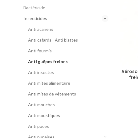
Bactéricide
Insecticides
Anti acariens
Anti cafards - Anti blattes
Anti fourmis
Anti guêpes frelons
Aérosol
Anti insectes
frel
Anti mites alimentaire
Anti mites de vêtements
Anti mouches
Anti moustiques
Anti puces
Anti punaises