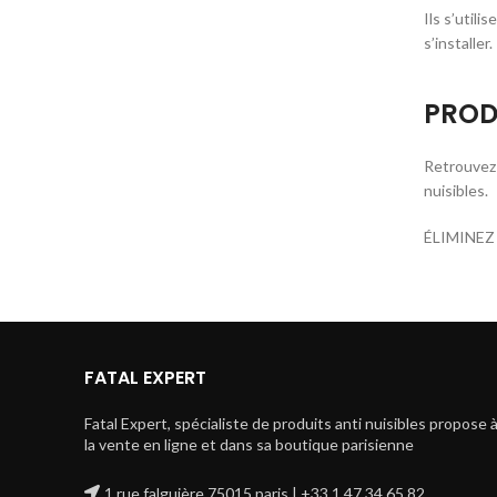
Ils s’util
s’installer.
PROD
Retrouvez 
nuisibles.
ÉLIMINEZ
FATAL EXPERT
Fatal Expert, spécialiste de produits anti nuisibles propose 
la vente en ligne et dans sa boutique parisienne
1 rue falguière 75015 paris | +33 1 47 34 65 82