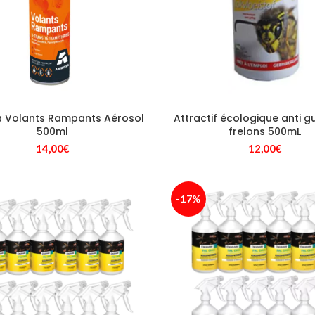
 Volants Rampants Aérosol
Attractif écologique anti g
500ml
frelons 500mL
14,00
€
12,00
€
-17%