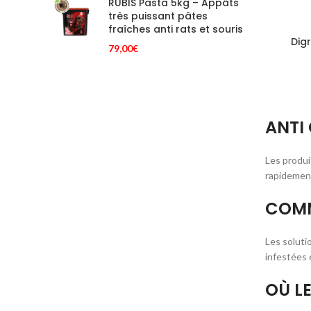
RUBIS Pasta 5kg – Appâts
très puissant pâtes
fraîches anti rats et souris
Dig
79,00
€
ANTI 
Les produi
rapidement 
COMM
Les soluti
infestées 
OÙ LE