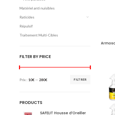
Matériel anti nuisibles
Raticides
Répulsif
Traitement Multi-Cibles
Armosa
FILTER BY PRICE
Prix :
10€
—
280€
FILTRER
Prix
Prix
min
max
PRODUCTS
SAFELIT Housse d’Oreiller