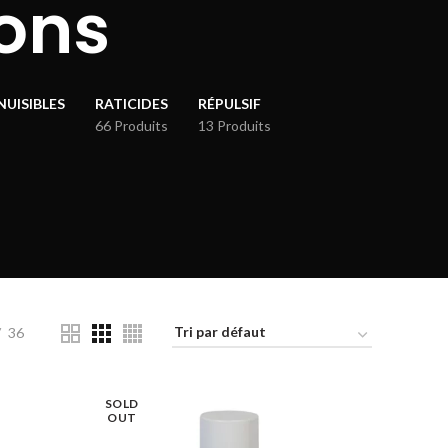
lons
NUISIBLES
RATICIDES
RÉPULSIF
66 Produits
13 Produits
36
SOLD
OUT