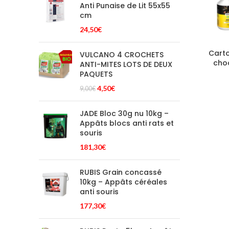
Anti Punaise de Lit 55x55
cm
24,50
€
Carto
VULCANO 4 CROCHETS
cho
ANTI-MITES LOTS DE DEUX
PAQUETS
Le
Le
4,50
€
9,00
€
prix
prix
initial
actuel
JADE Bloc 30g nu 10kg –
était :
est :
Appâts blocs anti rats et
9,00€.
4,50€.
souris
181,30
€
RUBIS Grain concassé
10kg – Appâts céréales
anti souris
177,30
€