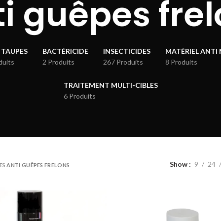
i guêpes fre
 TAUPES
BACTÉRICIDE
INSECTICIDES
MATÉRIEL ANTI 
duits
2 Produits
267 Produits
8 Produits
TRAITEMENT MULTI-CIBLES
6 Produits
Show
9
24
ES
ANTI GUÊPES FRELONS