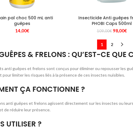
rain pal choc 500 mL anti
Insecticide Anti guêpes f
guêpes
PHOBI Caps 500ml
Le
Le
14,00
€
98,00
€
109,00
€
prix
pri
initial
act
1
2
était :
est
GUÊPES & FRELONS : QU’EST-CE QUE C
109,00€.
98
ts anti guêpes et frelons sont conçus pour éliminer ou repousser les guêp
pour limiter les risques liés à la présence de ces insectes nuisibles.
ENT ÇA FONCTIONNE ?
ons anti guêpes et frelons agissent directement sur les insectes ou leurs
et de réduire leur présence.
S UTILISER ?