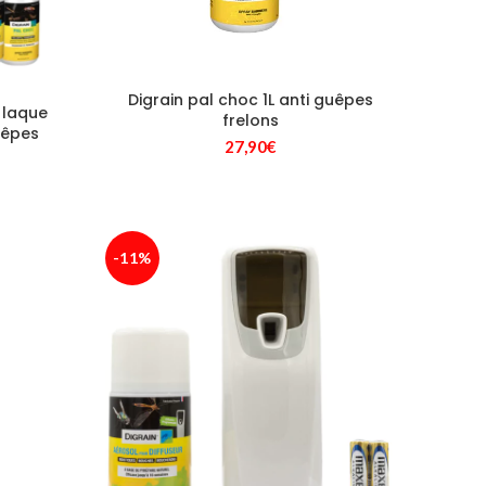
Digrain pal choc 1L anti guêpes
 laque
frelons
uêpes
27,90
€
ix
tuel
t :
-11%
9,00€.