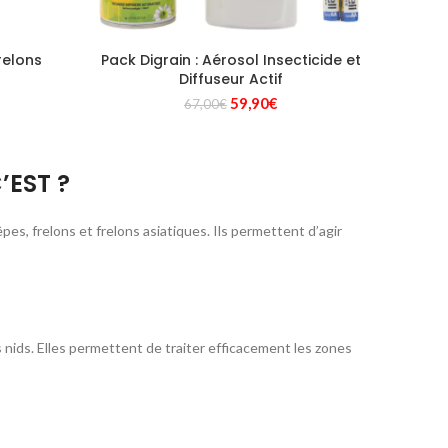
relons
Pack Digrain : Aérosol Insecticide et
Diffuseur Actif
Le
Le
59,90
€
67,00
€
x
prix
prix
uel
initial
actuel
 :
était :
est :
’EST ?
,00€.
67,00€.
59,90€.
es, frelons et frelons asiatiques. Ils permettent d’agir
 nids. Elles permettent de traiter efficacement les zones