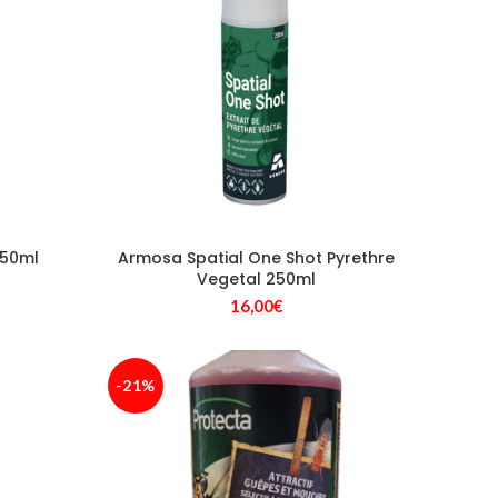
150ml
Armosa Spatial One Shot Pyrethre
Vegetal 250ml
16,00
€
-21%