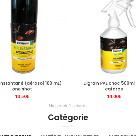
334,80€.
27
 instantané (aérosol 100 mL)
Digrain PAL choc 500ml 
one shot
cafards
13,50
€
14,00
€
Nos produits phares
Catégorie