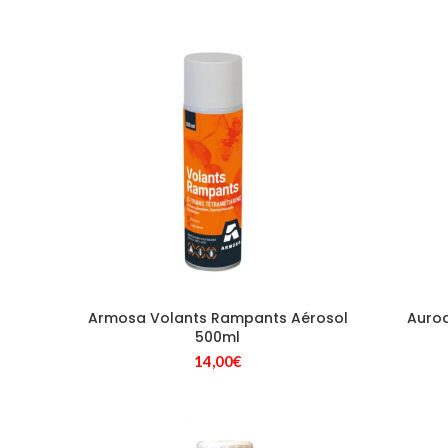
Armosa Volants Rampants Aérosol
Aurod
500ml
14,00
€