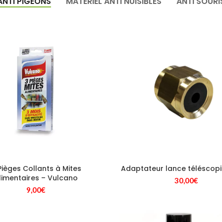
ANTI PIGEONS
MATÉRIEL ANTI NUISIBLES
ANTI SOURI
Pièges Collants à Mites
Adaptateur lance téléscop
limentaires – Vulcano
30,00
€
9,00
€