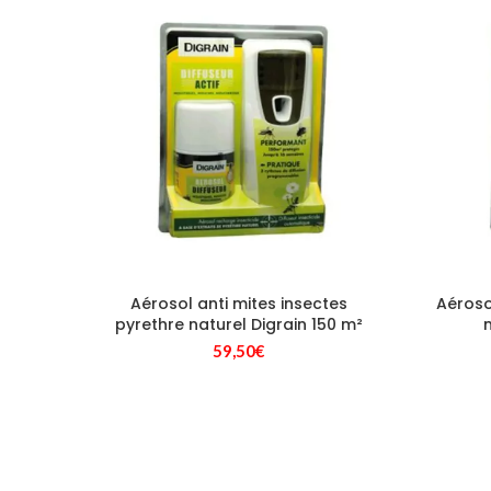
334,80€.
279,00€.
Aérosol anti mites insectes
Aéroso
pyrethre naturel Digrain 150 m²
59,50
€