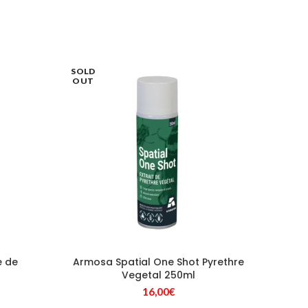
SOLD
OUT
e de
Armosa Spatial One Shot Pyrethre
Vegetal 250ml
16,00
€