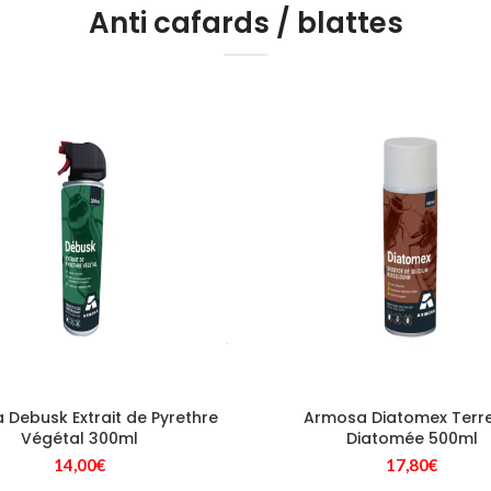
Anti cafards / blattes
Debusk Extrait de Pyrethre
Armosa Diatomex Terr
Végétal 300ml
Diatomée 500ml
14,00
€
17,80
€