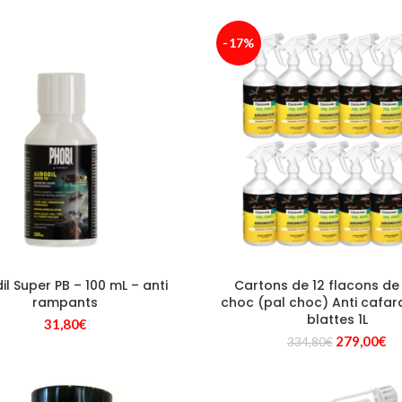
-17%
il Super PB – 100 mL – anti
Cartons de 12 flacons de
rampants
choc (pal choc) Anti cafard
blattes 1L
31,80
€
Le
Le
279,00
€
334,80
€
prix
pr
initial
ac
était :
est