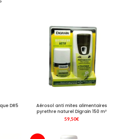
S
ique DR5
Aérosol anti mites alimentaires
pyrethre naturel Digrain 150 m²
59,50
€