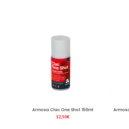
Armosa Clac One Shot 150ml
Armosa 
12,50
€