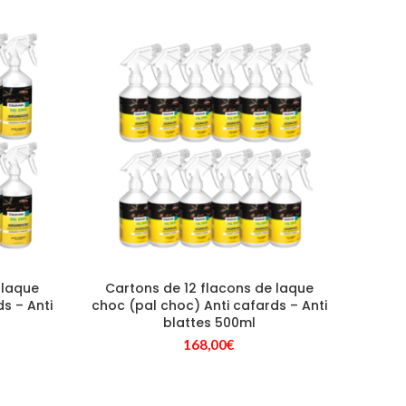
 laque
Cartons de 12 flacons de laque
s – Anti
choc (pal choc) Anti cafards – Anti
blattes 500ml
168,00
€
ix
tuel
 :