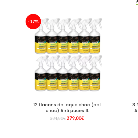
-17%
12 flacons de laque choc (pal
3 
choc) Anti puces 1L
A
Le
Le
279,00
€
334,80
€
prix
prix
initial
actuel
était :
est :