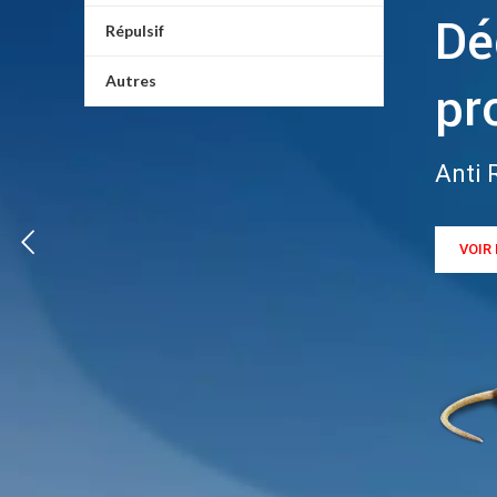
Dé
Répulsif
Autres
pr
Anti 
VOIR