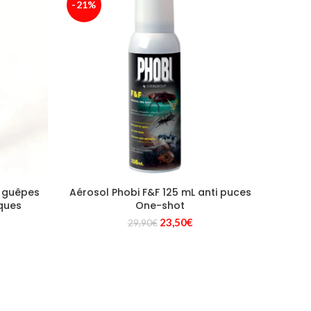
-21%
i guêpes
Aérosol Phobi F&F 125 mL anti puces
iques
One-shot
Le
Le
23,50
€
29,90
€
prix
prix
initial
actuel
était :
est :
29,90€.
23,50€.