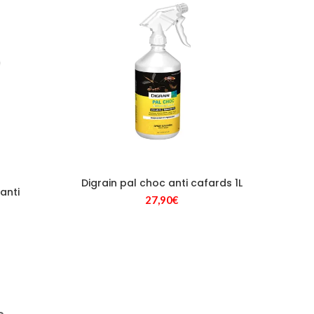
9,00€.
Digrain pal choc anti cafards 1L
anti
27,90
€