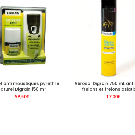
l anti moustiques pyrethre
Aérosol Digrain 750 mL ant
naturel Digrain 150 m²
frelons et frelons asiat
59,50
€
17,00
€