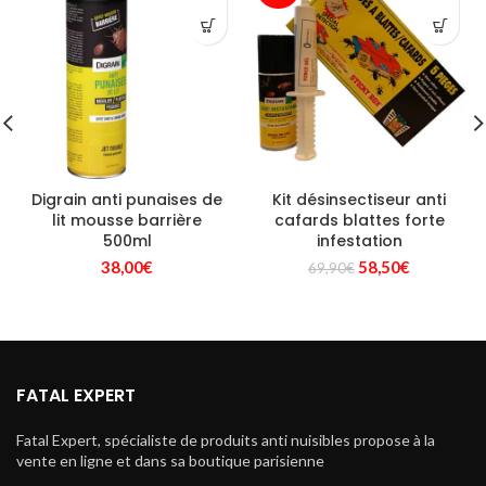
Digrain anti punaises de
Kit désinsectiseur anti
lit mousse barrière
cafards blattes forte
500ml
infestation
Le
Le
38,00
€
58,50
€
69,90
€
prix
prix
initial
actuel
était :
est :
69,90€.
58,50€.
FATAL EXPERT
Fatal Expert, spécialiste de produits anti nuisibles propose à la
vente en ligne et dans sa boutique parisienne