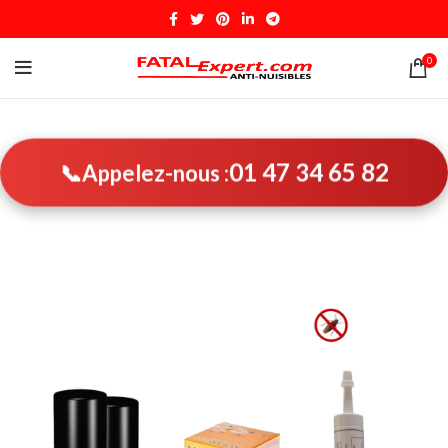
0
01 47 34 65 82
📞
Appelez-nous :