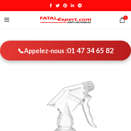
0
01 47 34 65 82
📞
Appelez-nous :