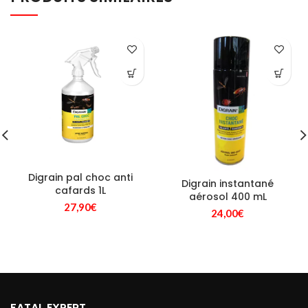
Digrain pal choc anti
Digrain instantané
cafards 1L
aérosol 400 mL
27,90
€
24,00
€
FATAL EXPERT