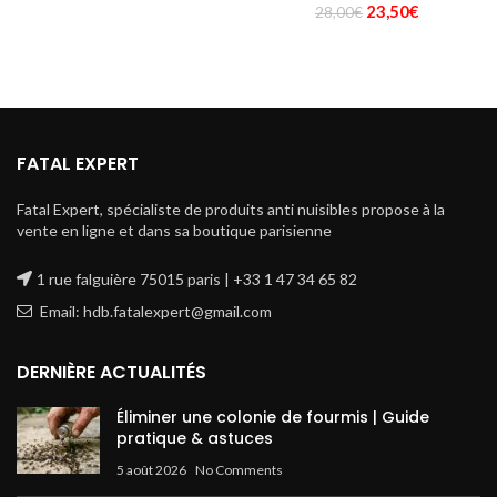
Le
Le
23,50
€
28,00
€
prix
prix
initial
actuel
était :
est :
28,00€.
23,50€.
FATAL EXPERT
Fatal Expert, spécialiste de produits anti nuisibles propose à la
vente en ligne et dans sa boutique parisienne
1 rue falguière 75015 paris | +33 1 47 34 65 82
Email: hdb.fatalexpert@gmail.com
DERNIÈRE ACTUALITÉS
Éliminer une colonie de fourmis | Guide
pratique & astuces
5 août 2026
No Comments