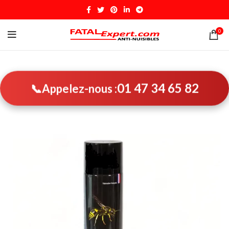
0
01 47 34 65 82
📞
Appelez-nous :