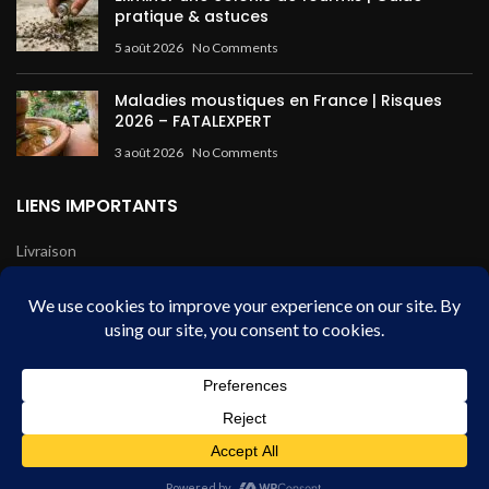
pratique & astuces
5 août 2026
No Comments
Maladies moustiques en France | Risques
2026 – FATALEXPERT
3 août 2026
No Comments
LIENS IMPORTANTS
Livraison
Mentions légales
Conditions de vente
Paiement sécurisé
Fatal Expert - HDB
2024