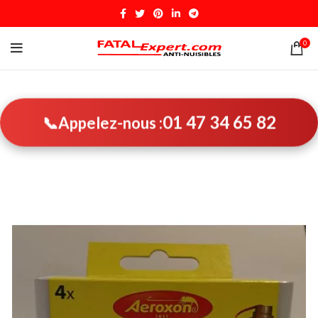
0
01 47 34 65 82
📞
Appelez-nous :