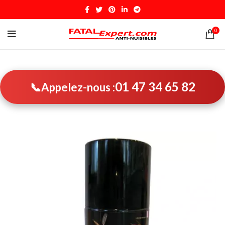
0
01 47 34 65 82
📞
Appelez-nous :