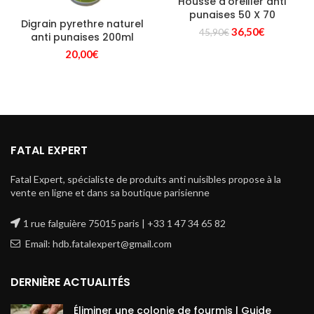
Housse d’oreiller anti
punaises 50 X 70
Digrain pyrethre naturel
Le
Le
36,50
€
45,90
€
anti punaises 200ml
prix
prix
20,00
€
initial
actuel
était :
est :
45,90€.
36,50€.
FATAL EXPERT
Fatal Expert, spécialiste de produits anti nuisibles propose à la
vente en ligne et dans sa boutique parisienne
1 rue falguière 75015 paris | +33 1 47 34 65 82
Email: hdb.fatalexpert@gmail.com
DERNIÈRE ACTUALITÉS
Éliminer une colonie de fourmis | Guide