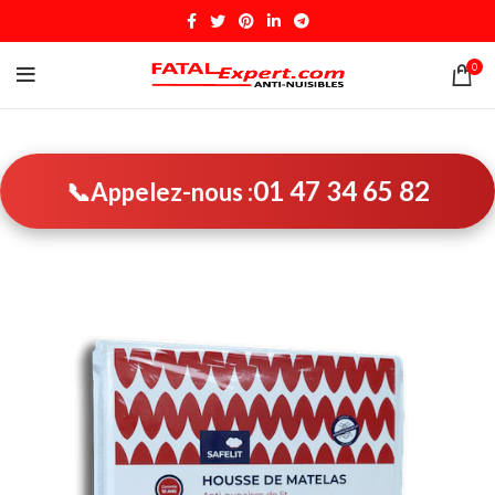
0
01 47 34 65 82
📞
Appelez-nous :