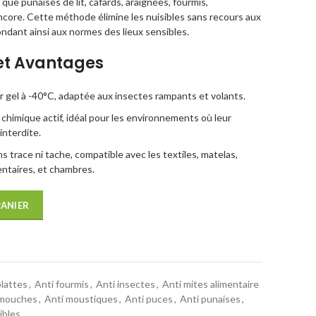
que punaises de lit, cafards, araignées, fourmis,
ncore. Cette méthode élimine les nuisibles sans recours aux
ndant ainsi aux normes des lieux sensibles.
et Avantages
 gel à -40°C, adaptée aux insectes rampants et volants.
chimique actif, idéal pour les environnements où leur
interdite.
s trace ni tache, compatible avec les textiles, matelas,
ntaires, et chambres.
PANIER
blattes
,
Anti fourmis
,
Anti insectes
,
Anti mites alimentaire
 mouches
,
Anti moustiques
,
Anti puces
,
Anti punaises
,
ibles