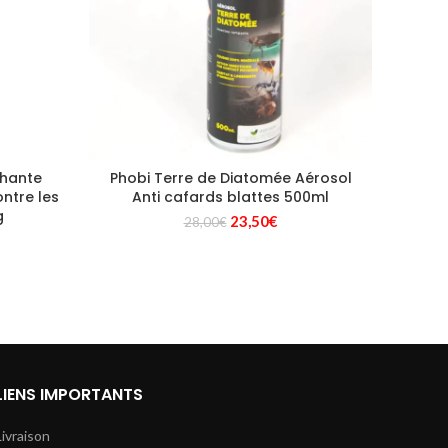
chante
Phobi Terre de Diatomée Aérosol
Auro
ontre les
Anti cafards blattes 500ml
g
Le
Le
23,50
€
28,00
€
prix
prix
initial
actuel
était :
est :
28,00€.
23,50€.
LIENS IMPORTANTS
Livraison