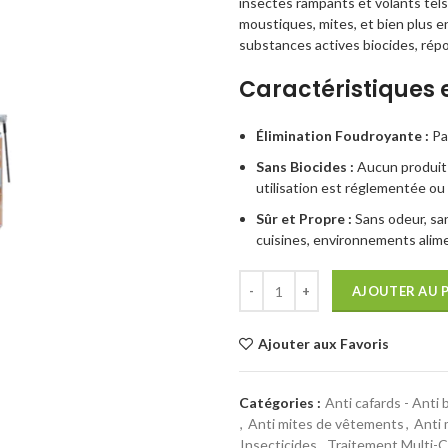
insectes rampants et volants tels 
moustiques, mites, et bien plus e
substances actives biocides, répo
Caractéristiques 
Élimination Foudroyante :
Par
Sans Biocides :
Aucun produit 
utilisation est réglementée ou 
Sûr et Propre :
Sans odeur, san
cuisines, environnements alime
AJOUTER AU 
Ajouter aux Favoris
Catégories :
Anti cafards - Anti 
,
Anti mites de vêtements
,
Anti
Insecticides
,
Traitement Multi-C