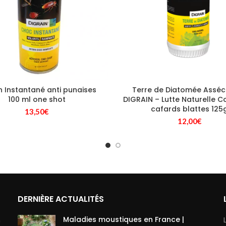
n Instantané anti punaises
Terre de Diatomée Assé
100 ml one shot
DIGRAIN – Lutte Naturelle C
cafards blattes 125
13,50
€
12,00
€
DERNIÈRE ACTUALITÉS
Maladies moustiques en France |
à