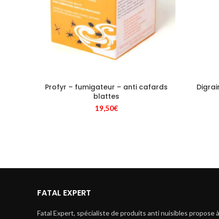
Profyr – fumigateur – anti cafards
Digrai
blattes
19,50
€
FATAL EXPERT
Fatal Expert, spécialiste de produits anti nuisibles propose 