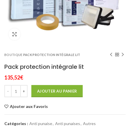
Click to enlarge
BOUTIQUE
PACK PROTECTION INTÉGRALE LIT
Pack protection intégrale lit
135,52
€
AJOUTER AU PANIER
Ajouter aux Favoris
Catégories :
Anti punaise
,
Anti punaises
,
Autres