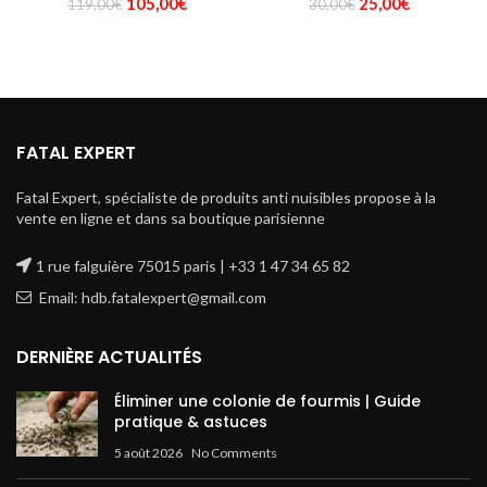
Le
Le
Le
Le
105,00
€
25,00
€
119,00
€
30,00
€
prix
prix
prix
prix
initial
actuel
initial
actuel
était :
est :
était :
est :
119,00€.
105,00€.
30,00€.
25,00€.
FATAL EXPERT
Fatal Expert, spécialiste de produits anti nuisibles propose à la
vente en ligne et dans sa boutique parisienne
1 rue falguière 75015 paris | +33 1 47 34 65 82
Email: hdb.fatalexpert@gmail.com
DERNIÈRE ACTUALITÉS
Éliminer une colonie de fourmis | Guide
pratique & astuces
5 août 2026
No Comments