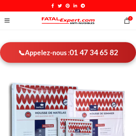
0
01 47 34 65 82
📞
Appelez-nous :