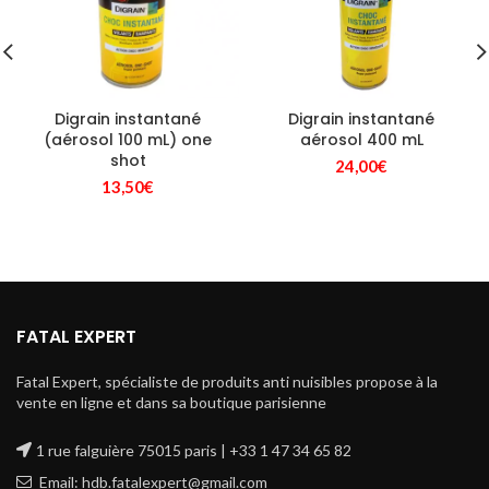
Digrain instantané
Digrain instantané
(aérosol 100 mL) one
aérosol 400 mL
shot
24,00
€
13,50
€
FATAL EXPERT
Fatal Expert, spécialiste de produits anti nuisibles propose à la
vente en ligne et dans sa boutique parisienne
1 rue falguière 75015 paris | +33 1 47 34 65 82
Email: hdb.fatalexpert@gmail.com