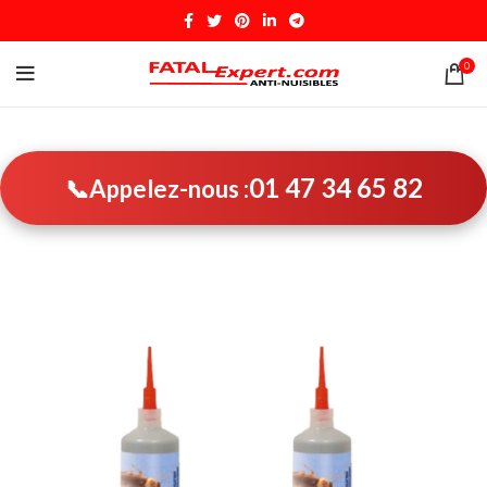
0
01 47 34 65 82
📞
Appelez-nous :