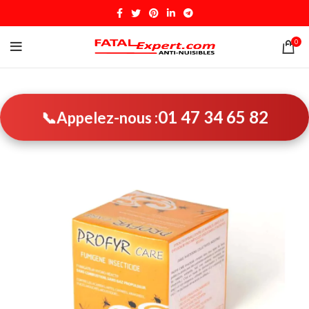
0
01 47 34 65 82
📞
Appelez-nous :