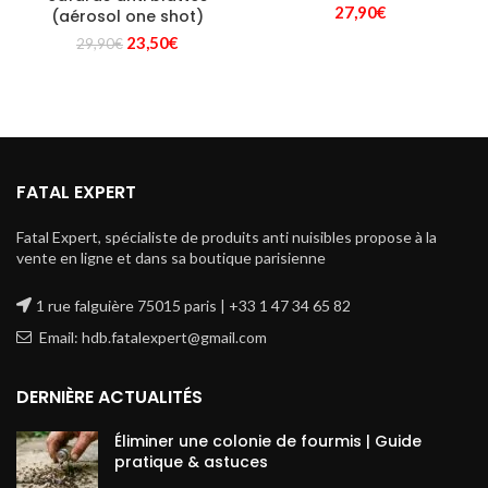
27,90
€
(aérosol one shot)
Le
Le
23,50
€
29,90
€
prix
prix
initial
actuel
était :
est :
29,90€.
23,50€.
FATAL EXPERT
Fatal Expert, spécialiste de produits anti nuisibles propose à la
vente en ligne et dans sa boutique parisienne
1 rue falguière 75015 paris | +33 1 47 34 65 82
Email: hdb.fatalexpert@gmail.com
DERNIÈRE ACTUALITÉS
Éliminer une colonie de fourmis | Guide
pratique & astuces