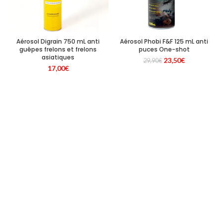
Aérosol Digrain 750 mL anti
Aérosol Phobi F&F 125 mL anti
guêpes frelons et frelons
puces One-shot
asiatiques
Le
Le
23,50
€
29,90
€
17,00
€
prix
prix
initial
actuel
était :
est :
29,90€.
23,50€.