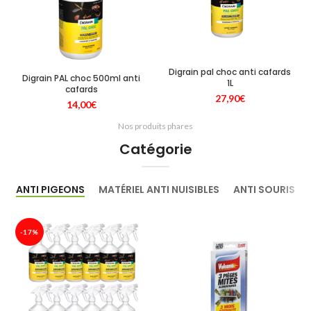
Digrain pal choc anti cafards
Digrain PAL choc 500ml anti
1L
cafards
27,90
€
14,00
€
Nos produits phares
Catégorie
ANTI PIGEONS
MATÉRIEL ANTI NUISIBLES
ANTI SOURIS
-17%