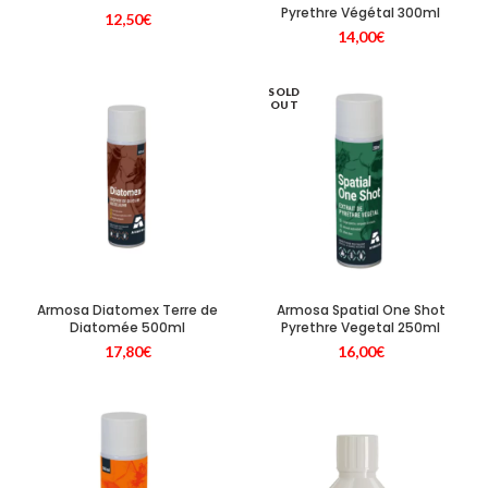
Pyrethre Végétal 300ml
12,50
€
14,00
€
SOLD
OUT
Armosa Diatomex Terre de
Armosa Spatial One Shot
Diatomée 500ml
Pyrethre Vegetal 250ml
17,80
€
16,00
€