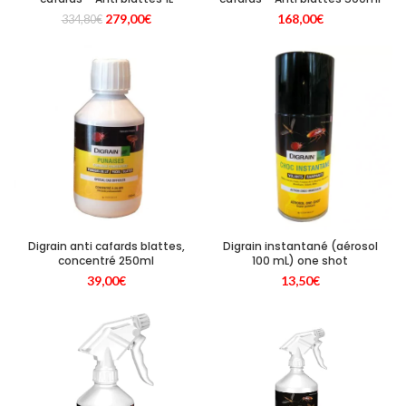
Le
Le
279,00
€
168,00
€
334,80
€
prix
prix
initial
actuel
était :
est :
334,80€.
279,00€.
Digrain anti cafards blattes,
Digrain instantané (aérosol
concentré 250ml
100 mL) one shot
39,00
€
13,50
€