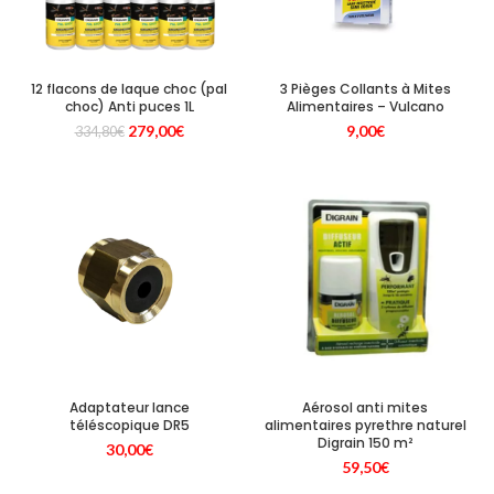
12 flacons de laque choc (pal
3 Pièges Collants à Mites
choc) Anti puces 1L
Alimentaires – Vulcano
Le
Le
279,00
€
9,00
€
334,80
€
prix
prix
initial
actuel
était :
est :
334,80€.
279,00€.
Adaptateur lance
Aérosol anti mites
téléscopique DR5
alimentaires pyrethre naturel
Digrain 150 m²
30,00
€
59,50
€