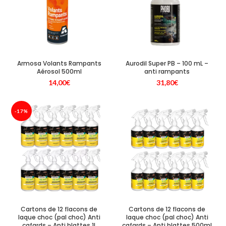
Armosa Volants Rampants
Aurodil Super PB – 100 mL –
Aérosol 500ml
anti rampants
14,00
€
31,80
€
-17%
Cartons de 12 flacons de
Cartons de 12 flacons de
laque choc (pal choc) Anti
laque choc (pal choc) Anti
cafards – Anti blattes 1L
cafards – Anti blattes 500ml