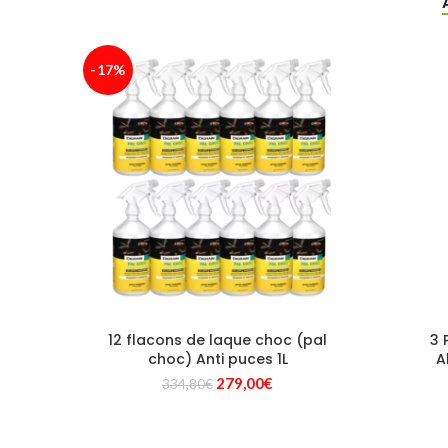
-17%
12 flacons de laque choc (pal
3 
choc) Anti puces 1L
A
Le
Le
279,00
€
334,80
€
prix
prix
initial
actuel
était :
est :