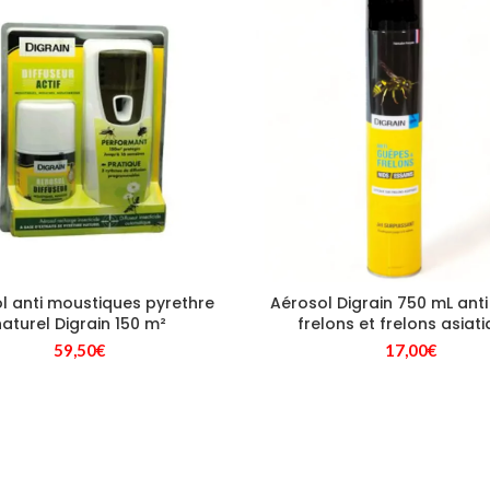
l anti moustiques pyrethre
Aérosol Digrain 750 mL ant
naturel Digrain 150 m²
frelons et frelons asiat
59,50
€
17,00
€