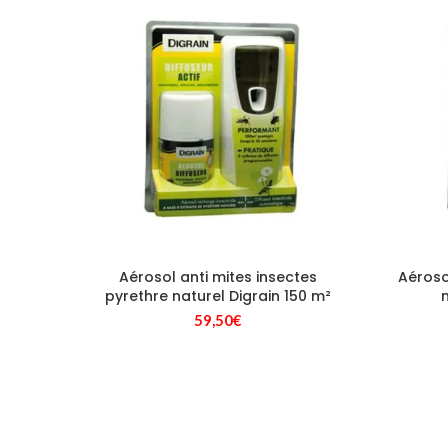
334,80€.
279,00€.
Aérosol anti mites insectes
Aéroso
pyrethre naturel Digrain 150 m²
59,50
€