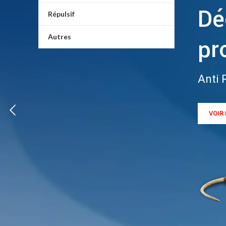
Dé
Répulsif
Autres
pr
Anti 
VOIR