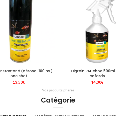
334,80€.
27
 instantané (aérosol 100 mL)
Digrain PAL choc 500ml 
one shot
cafards
13,50
€
14,00
€
Nos produits phares
Catégorie