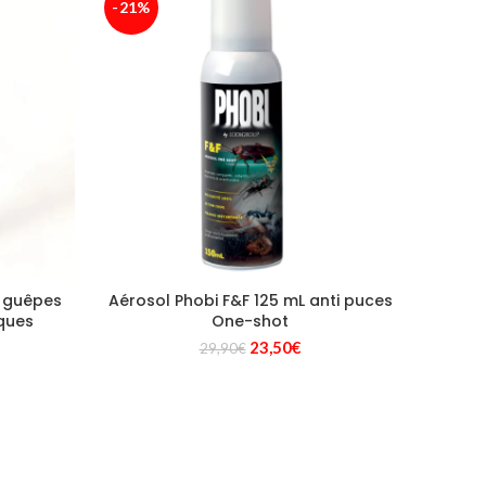
-21%
i guêpes
Aérosol Phobi F&F 125 mL anti puces
iques
One-shot
Le
Le
23,50
€
29,90
€
prix
prix
initial
actuel
était :
est :
29,90€.
23,50€.