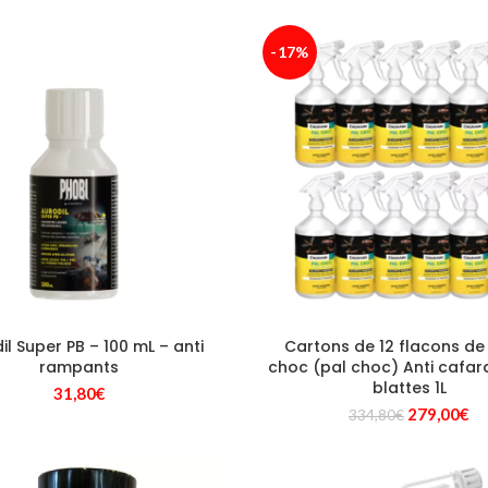
-17%
il Super PB – 100 mL – anti
Cartons de 12 flacons de
rampants
choc (pal choc) Anti cafard
blattes 1L
31,80
€
Le
Le
279,00
€
334,80
€
prix
pr
initial
ac
était :
est