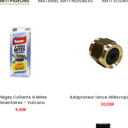
ANTI PIGEONS
MATÉRIEL ANTI NUISIBLES
ANTI SOURI
Pièges Collants à Mites
Adaptateur lance téléscop
limentaires – Vulcano
30,00
€
9,00
€