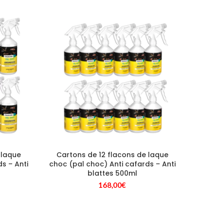
 laque
Cartons de 12 flacons de laque
s – Anti
choc (pal choc) Anti cafards – Anti
blattes 500ml
168,00
€
ix
tuel
 :