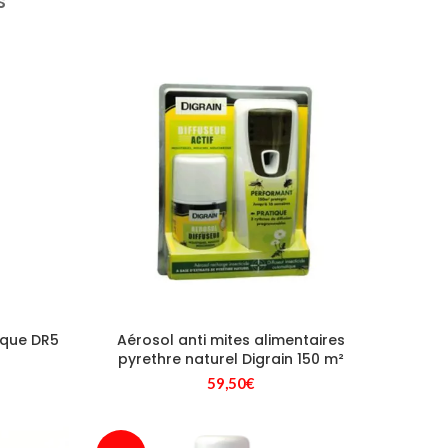
S
ique DR5
Aérosol anti mites alimentaires
pyrethre naturel Digrain 150 m²
59,50
€