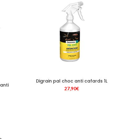
9,00€.
Digrain pal choc anti cafards 1L
anti
27,90
€