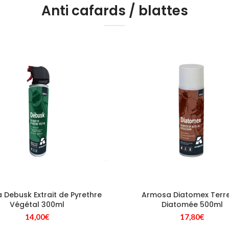
Anti cafards / blattes
Debusk Extrait de Pyrethre
Armosa Diatomex Terr
Végétal 300ml
Diatomée 500ml
14,00
€
17,80
€