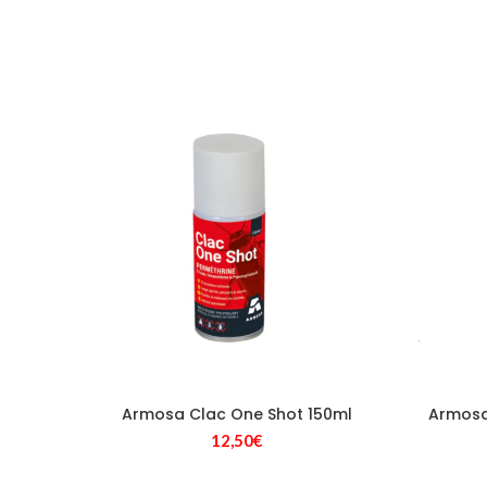
Armosa Clac One Shot 150ml
Armosa 
12,50
€