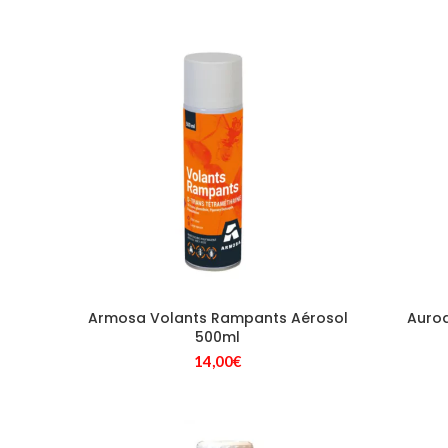
Armosa Volants Rampants Aérosol
Aurod
500ml
14,00
€