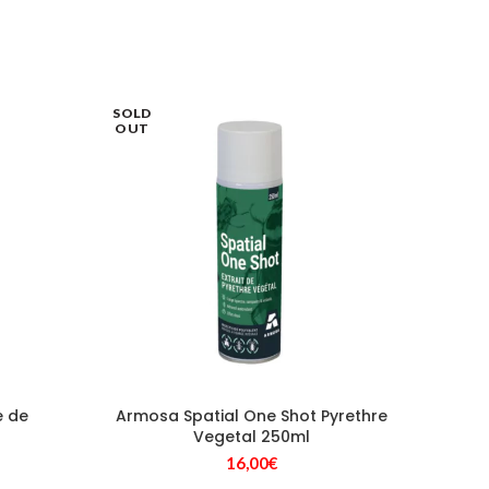
SOLD
OUT
e de
Armosa Spatial One Shot Pyrethre
Vegetal 250ml
16,00
€