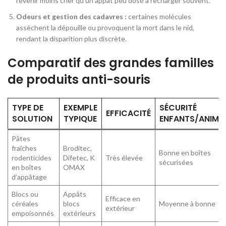
revenir moins cher qu’un appât peu dosé à recharger souvent.
Odeurs et gestion des cadavres :
certaines molécules
assèchent la dépouille ou provoquent la mort dans le nid,
rendant la disparition plus discrète.
Comparatif des grandes familles
de produits anti-souris
TYPE DE
EXEMPLE
SÉCURITÉ
EFFICACITÉ
SOLUTION
TYPIQUE
ENFANTS/ANIMA
Pâtes
fraîches
Broditec,
Bonne en boîtes
rodenticides
Difetec, K
Très élevée
sécurisées
en boîtes
OMAX
d’appâtage
Blocs ou
Appâts
Efficace en
céréales
blocs
Moyenne à bonne
extérieur
empoisonnés
extérieurs