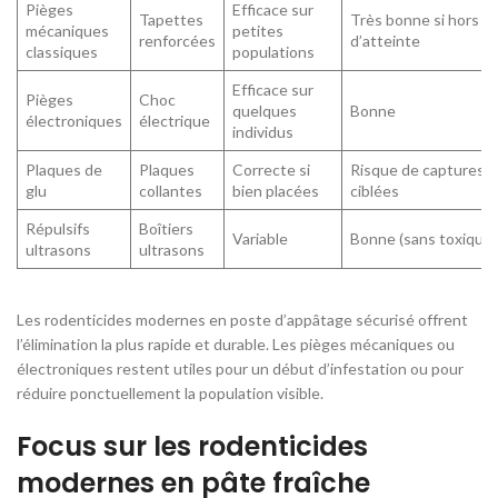
Pièges
Efficace sur
Tapettes
Très bonne si hors
mécaniques
petites
renforcées
d’atteinte
classiques
populations
Efficace sur
Pièges
Choc
quelques
Bonne
électroniques
électrique
individus
Plaques de
Plaques
Correcte si
Risque de captures 
glu
collantes
bien placées
ciblées
Répulsifs
Boîtiers
Variable
Bonne (sans toxiques
ultrasons
ultrasons
Les rodenticides modernes en poste d’appâtage sécurisé offrent
l’élimination la plus rapide et durable. Les pièges mécaniques ou
électroniques restent utiles pour un début d’infestation ou pour
réduire ponctuellement la population visible.
Focus sur les rodenticides
modernes en pâte fraîche