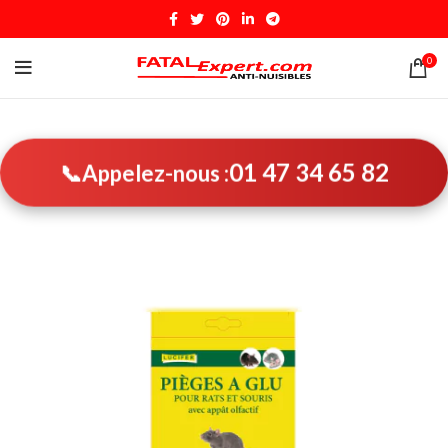
0
01 47 34 65 82
📞
Appelez-nous :