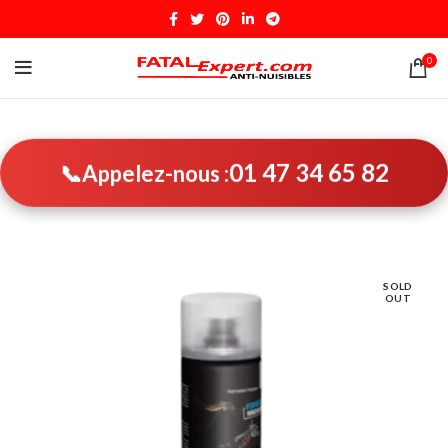
0
01 47 34 65 82
📞
Appelez-nous :
SOLD
OUT