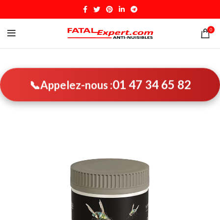
0
01 47 34 65 82
📞
Appelez-nous :