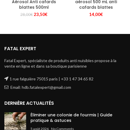
Aérosol Anti cafards
aérosol 500 mL anti
blattes 500ml
cafards blattes
Le
Le
23,50
€
14,00
€
28,00
€
prix
prix
initial
actuel
était :
est :
28,00€.
23,50€.
FATAL EXPERT
Fatal Expert, spécialiste de produits anti nuisibles propose à la
vente en ligne et dans sa boutique parisienne
1 rue falguière 75015 paris | +33 1 47 34 65 82
Email: hdb.fatalexpert@gmail.com
DERNIÈRE ACTUALITÉS
Éliminer une colonie de fourmis | Guide
pratique & astuces
5 août 2026
No Comments