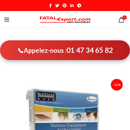
0
01 47 34 65 82
📞
Appelez-nous :
-10%