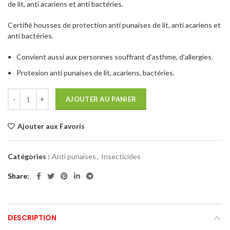
de lit, anti acariens et anti bactéries.
était :
est :
129,00€.
116,00€.
Certifié housses de protection anti punaises de lit, anti acariens et
anti bactéries.
Convient aussi aux personnes souffrant d’asthme, d’allergies.
Protexion anti punaises de lit, acariens, bactéries.
AJOUTER AU PANIER
Ajouter aux Favoris
Catégories :
Anti punaises
,
Insecticides
Share
DESCRIPTION