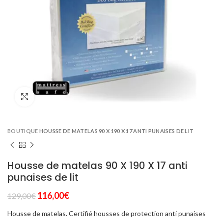
Click to enlarge
BOUTIQUE
HOUSSE DE MATELAS 90 X 190 X 17 ANTI PUNAISES DE LIT
Housse de matelas 90 X 190 X 17 anti
punaises de lit
Le
Le
116,00
€
129,00
€
prix
prix
Housse de matelas. Certifié housses de protection anti punaises
initial
actuel