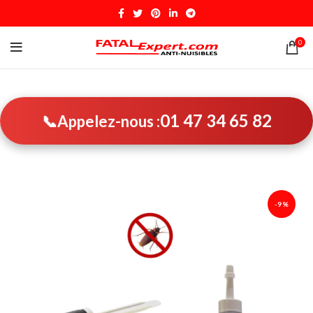
0
01 47 34 65 82
📞
Appelez-nous :
-9%