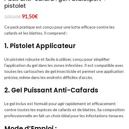
pistolet
Le
Le
91,50
€
100,50
€
prix
prix
Ce pack pratique est conçu pour une lutte efficace contre les
initial
actuel
cafards et les blattes. Il comprend :
était :
est :
100,50€.
91,50€.
1. Pistolet Applicateur
Un pistolet robuste et facile à utiliser, conçu pour simplifier
l’application du gel dans les zones infestées. Il est compatible avec
toutes les cartouches de gel insecticide et permet une application
précise, même dans les endroits difficiles d’accès.
2. Gel Puissant Anti-Cafards
Le gel inclus est formulé pour agir rapidement et efficacement
contre toutes les espèces de cafards et de blattes. Sa composition
professionnelle en fait un choix idéal pour les infestations tenaces.
Mode d’Emploi :