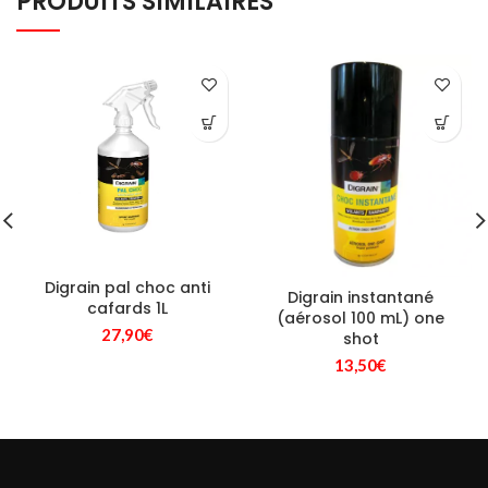
PRODUITS SIMILAIRES
Digrain pal choc anti
Digrain instantané
cafards 1L
(aérosol 100 mL) one
27,90
€
shot
13,50
€