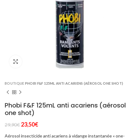
Click to enlarge
BOUTIQUE
PHOBI F&F 125ML ANTI ACARIENS (AÉROSOL ONE SHOT)
Phobi F&F 125mL anti acariens (aérosol
one shot)
Le
Le
23,50
€
29,90
€
prix
prix
Aérosol insecticide anti acariens à vidange instantanée « one-
initial
actuel