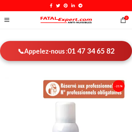
0
01 47 34 65 82
📞
Appelez-nous :
-21%