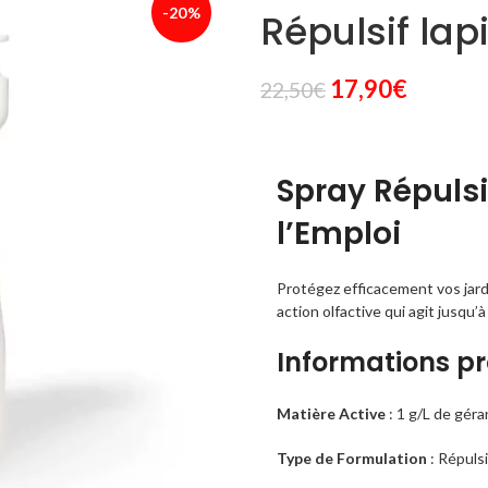
-20%
Répulsif lap
Le
Le
17,90
€
22,50
€
prix
prix
initial
actuel
était :
est :
Spray Répulsi
22,50€.
17,90€.
l’Emploi
Protégez efficacement vos jard
action
olfactive
qui agit jusqu’à
Informations pr
Matière Active
: 1 g/L de gér
Type de Formulation
: Répulsi