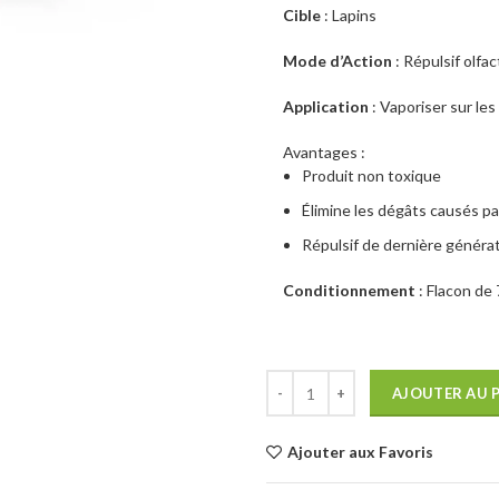
Cible
: Lapins
Mode d’Action
: Répulsif olfac
Application
: Vaporiser sur le
Avantages :
Produit non toxique
Élimine les dégâts causés par
Répulsif de dernière généra
Conditionnement
: Flacon de
AJOUTER AU 
Ajouter aux Favoris