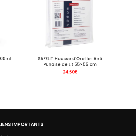
100ml
SAFELIT Housse d’Oreiller Anti
Plaq
Punaise de Lit 55×55 cm
24,50
€
uel
:
00€.
LIENS IMPORTANTS