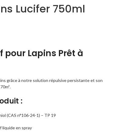
ins Lucifer 750ml
f pour Lapins Prêt à
ins grâce à notre
solution répulsive persistante
et son
 70m².
oduit :
aniol (CAS n°106-24-1) – TP 19
f liquide en spray