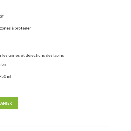
tif
s zones à protéger
 les urines et déjections des lapins
tion
 750 ml
PANIER