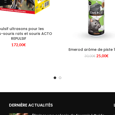
ulsif ultrasons pour les
-souris rats et souris ACTO
REPULSIF
172,00
€
Emerod arôme de piste 
Le
Le
25,00
€
30,00
€
prix
prix
initial
act
était :
est 
30,00€.
25,
DERNIÈRE ACTUALITÉS