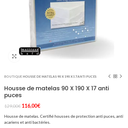
Click to enlarge
BOUTIQUE
HOUSSE DE MATELAS 90 X 190 X 17 ANTI PUCES
Housse de matelas 90 X 190 X 17 anti
puces
Le
Le
116,00
€
129,00
€
prix
prix
Housse de matelas. Certifié housses de protection anti puces, anti
initial
actuel
acariens et anti bactéries.
était :
est :