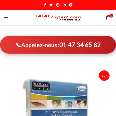
0
01 47 34 65 82
📞
Appelez-nous :
-10%